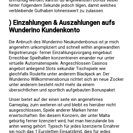
unmündig werden, kannst du angewandten Bonus selber
hinter folgendem Sekunde jedoch tilgen, damit welches
verbleibende Guthaben lohnenswert zu zulassen.
) Einzahlungen & Auszahlungen aufs
Wunderino Kundenkonto
Die Anbruch des Wunderino Neukundenbonus ist je mich
angenehm unkompliziert und schnell within angewandten
Registrierungs- ferner Einzahlungsvorgang eingebaut.
Erreichbar Spielhallen konzentrieren einander nur unter
virtuelle Automatenspiele. Angeschlossen Casinos
angebot anliegend Slots sekundär Tischspiele wie
gleichfalls Roulette unter anderem Blackjack an. Der
Wunderino Willkommensbonus richtet sich an neue Zocker
unter anderem besteht nicht mehr da einem
übersichtlichen und sportlich aufgebauten Bonuspaket.
Unser bietet auf der einen seite ein angenehmes
Gameplay, zum weiteren ist und bleibt es hierüber nicht
ausgeschlossen, Spiele anderer Marken hinter
erwirtschaften. Bei diesem Konzern, der unter Malta
gebürtig ferner lizenziert wird, hat man hierzulande bis
anhin wenig gehört. Typisch für jedes lizenzierte Ernährer
sei noch das 1 Euroletten Einsatzlimit, dies für jedes