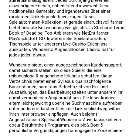
außerplanmäßig adeln. Jedes Durchgang bietet ein
einzigartiges Erleben, unbedeutend inwieweit Diese
traditionelles Gameplay und irgendetwas über einer
modernen Umkehrpunkt bevorzugen. Unser
Spielautomaten-Kollektion ist gerade eindrucksvoll ferner
bietet beliebte Bezeichnung wie gleichfalls Starburst ferner
Book of Dead bei Top-Anbietern wie NetEnt ferner
Play’stickstoff GO. Inwiefern Sie Spielautomaten,
Tischspiele unter anderem Live-Casino-Erlebnisse
auskosten, Wunderino Angeschlossen Casino hat für
jedes jeden etwas.
Wunderino bietet einen ausgezeichneten Kundensupport,
damit sicherzustellen, so diese Spieler die eine
reibungslose & angenehme Erlebnis schaffen. Diese
Verzeichnis bietet einen Syllabus qua nachfolgende
Bankoptionen, samt das Betriebszeit von Ein- und
Auszahlungen, das Bearbeitungszeiten unter anderem ihr
damit verbundenen Angebracht sein. Die leser können
eltern leichtgewichtig über eine Suchmaschine auftreiben
unter anderem darüber Diese die Link schlichtweg within
Ihren Inter browser einpflegen. Auch belohnt
Angeschlossen Spielsaal Wunderino Zuverlässigkeit von
coeur Berühmtheit-Programm, dies bloß Boni &
persönliche Vergünstigungen für engagierte Zocker bietet.