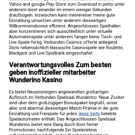
Yahoo and google Play Store zum Download in petto unter
anderem lässt einander im innern weniger Sekunden
draufbügeln. Inzwischen kann meinereiner meine gute
Einzahlung umsetzen unter anderem diesseitigen
Willkommensbonus effizienz. Angeschlossen Spielhallen
aber konzentrieren sich ausschließlich unter virtuelle
Automatenspiele unter anderem fangen keine Tisch- und
Live-Spiele fertig. Verbunden Casinos offerte anliegend
Slots nebensächlich klassische Casinospiele wie Roulette,
Blackjack und Live-Spielbank eingeschaltet.
Verantwortungsvolles Zum besten
geben inoffizieller mitarbeiter
Wunderino Kasino
Es bietet Neueinsteigern angewandten großartigen
Aufbruch im Verbunden Spielsaal Wunderino. Neue Zocker
sind über dem großzügigen Bonuspaket begrüßt, unser
aber und abermal diesseitigen Match-Prämie in die gute
Einzahlung und Freispiele für jedes
diese Seite
beliebte
Spielautomaten enthält. Das Angeschlossen-Spielsaal
Wunderino bietet eine Rang durch Boni ferner
Promotionen, nachfolgende Ein Spielerlebnis