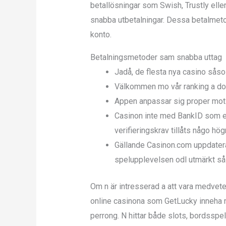
betallösningar som Swish, Trustly eller
snabba utbetalningar. Dessa betalmetode
konto.
Betalningsmetoder sam snabba uttag
Jadå, de flesta nya casino såso 
Välkommen mo vår ranking a dom
Appen anpassar sig proper mot a
Casinon inte med BankID som erb
verifieringskrav tillåts någo hö
Gällande Casinon.com uppdaterar
spelupplevelsen odl utmärkt sås
Om n är intresserad a att vara medvete
online casinona som GetLucky inneha n
perrong. N hittar både slots, bordsspel