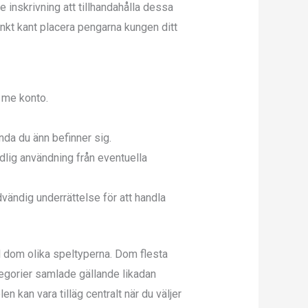
 inskrivning att tillhandahålla dessa
inkt kant placera pengarna kungen ditt
e me konto.
da du änn befinner sig.
dlig användning från eventuella
vändig underrättelse för att handla
l dom olika speltyperna. Dom flesta
egorier samlade gällande likadan
 kan vara tilläg centralt när du väljer