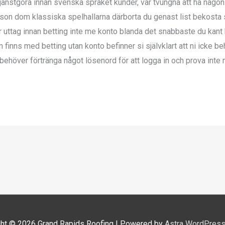
 tjänstgöra innan svenska språket kunder, var tvungna att ha någo
son dom klassiska spelhallarna därborta du genast list bekosta sa
 är uttag innan betting inte me konto blanda det snabbaste du kant
 finns med betting utan konto befinner si självklart att ni icke 
ehöver förtränga något lösenord för att logga in och prova inte
ght © 2026
Grand Rapids Roofing
| Powered by
Astra WordPres