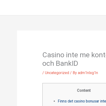
Skip
to
content
Casino inte me kont
och BankID
/
Uncategorized
/ By
adm1nlxg1n
Content
Finns det casino bonusar int