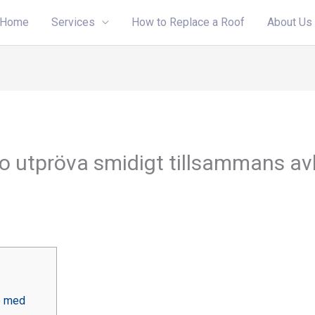
Home
Services
How to Replace a Roof
About Us
o utpröva smidigt tillsammans avl
e med