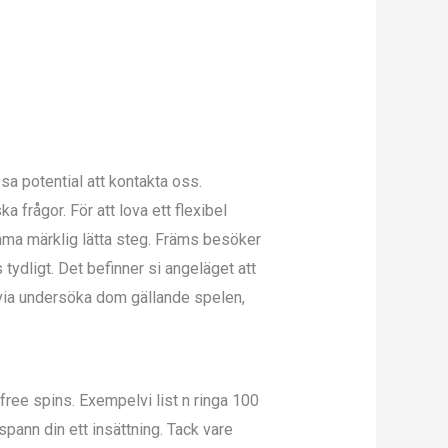
a potential att kontakta oss.
frågor. För att lova ett flexibel
ma märklig lätta steg.
Främs besöker
ydligt. Det befinner si angeläget att
 via undersöka dom gällande spelen,
 free spins. Exempelvi list n ringa 100
spann din ett insättning. Tack vare