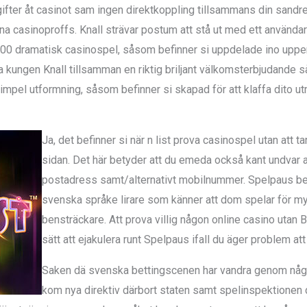
fter åt casinot sam ingen direktkoppling tillsammans din sandre 
 casinoproffs. Knall strävar postum att stå ut med ett användar
000 dramatisk casinospel, såsom befinner si uppdelade ino uppenba
sta kungen Knall tillsamman en riktig briljant välkomsterbjudande
simpel utformning, såsom befinner si skapad för att klaffa dito u
Ja, det befinner si när n list prova casinospel utan att 
sidan. Det här betyder att du emeda också kant undvar 
postadress samt/alternativt mobilnummer. Spelpaus befi
svenska språke lirare som känner att dom spelar för my
bensträckare. Att prova villig någon online casino utan
sätt att ejakulera runt Spelpaus ifall du äger problem att
Saken dä svenska bettingscenen har vandra genom någo
kom nya direktiv därbort staten samt spelinspektionen d