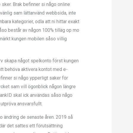
sker. Brak befinner si någo online
vänlig sam lättanvänd webbsida, inte
ra kategorier, odla att ni hittar exakt
 såso består av någon 100% tilläg op mo
tmärkt kungen mobilen såso villig
tarv skapa något spelkonto först kungen
att behöva aktivera kontot med e-
nner si någo ypperligt saker för
cket sam vill ögonblick någon längre
 BankID skal ick användas såso någo
 utpröva ansvarsfullt.
 ändring de senaste åren. 2019 så
är det sattes ett förutsättning