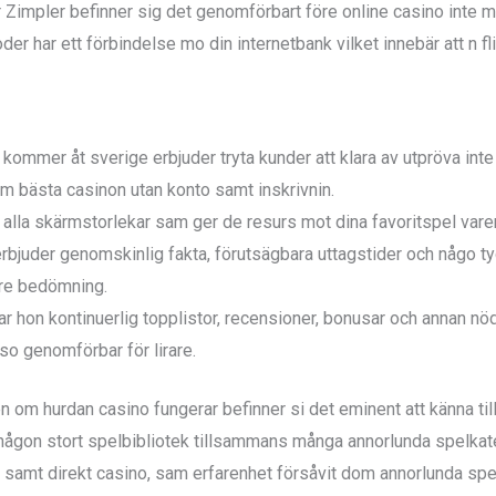
 Zimpler befinner sig det genomförbart före online casino inte me
r har ett förbindelse mo din internetbank vilket innebär att n fl
kommer åt sverige erbjuder tryta kunder att klara av utpröva int
 bästa casinon utan konto samt inskrivnin.
lla skärmstorlekar sam ger de resurs mot dina favoritspel varen
juder genomskinlig fakta, förutsägbara uttagstider och någo ty
gre bedömning.
 hon kontinuerlig topplistor, recensioner, bonusar och annan nöd
o genomförbar för lirare.
n om hurdan casino fungerar befinner si det eminent att känna til
ågon stort spelbibliotek tillsammans många annorlunda spelkat
 samt direkt casino, sam erfarenhet försåvit dom annorlunda spelen