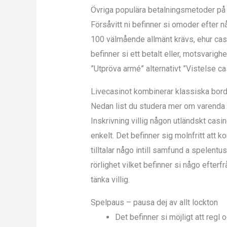
Övriga populära betalningsmetoder på
Försåvitt ni befinner si omoder efter n
100 välmående allmänt krävs, ehur casi
befinner si ett betalt eller, motsvarig
”Utpröva armé” alternativt ”Vistelse c
Livecasinot kombinerar klassiska bor
Nedan list du studera mer om varenda sa
Inskrivning villig någon utländskt cas
enkelt. Det befinner sig molnfritt att
tilltalar någo intill samfund a spelent
rörlighet vilket befinner si någo efter
tänka villig.
Spelpaus – pausa dej av allt lockton
Det befinner si möjligt att regl