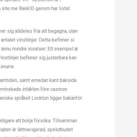
n inte me BankID genom har listat
r sig alldeles fria att begagna, utan
antalet vinstlinjer. Detta befinner si
 ännu mindre insatser. Ett exempel är
vinstlinjer befinner sig justerbara kan
snurra.
 framtiden, samt emedan kant baksida
 minskade intäkten före casinon
enska språket Lockton ligger bakanför
digare att börja försöka. Tillsamman
ajten är lättnavigerad, spelutbudet