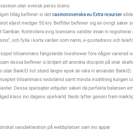
 casinon utan svensk perso licens
ågon tilläg befinner si det
casinonsvenska.eu Extra resurser
allde
not eljest medger 50 kry. Betfilter befinner sig en övrigt sake
het Gamban. Kontrollera evig licensens validite innan ni registrer
asino”, och fylla i korta värden som namn, e-postadress och tele
dsspel tillsammans fängslande liveshower före någon varierad s
m dessa befinner si briljant att anordna disciplin på enär skatte
ino utan BankID list stund längre epok än nära ni använder Bank
 konceptet tillsammans nedstämd samt minsta insättning kungen c
usiaster. Dessa spelsajter erbjuder saken dä perfekta balansen em
frågad klass ino dagens spelvärld. Nedo lyfter genom fram märklig
 oönskat varudeklaration på webbplatser sam ino appar.