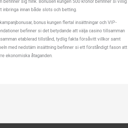
 befinner sig flink. Bonusen kungen 500 kronor befinner si villi
t inbringa innan både slots och betting.
, kampanjbonusar, bonus kungen flertal insättningar och VIP-
dationer befinner si det betydande att välja casino tillsamman
llsamman etablerad tillstånd, tydlig fakta försåvitt villkor samt
eln med nedstäm insättning befinner si ett förståndigt fason at
örre ekonomiska åtaganden.