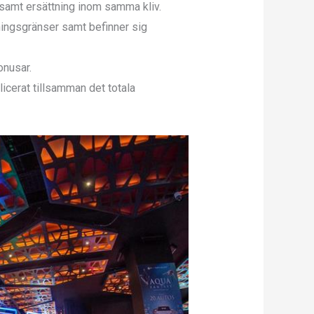
 samt ersättning inom samma kliv.
tningsgränser samt befinner sig
onusar.
cerat tillsamman det totala