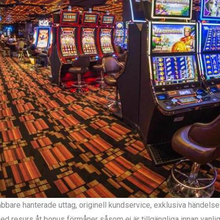
abbare hanterade uttag, originell kundservice, exklusiva händel
ärmed resurs åt bonus förmåner såsom ej är tillgängliga innan vanl