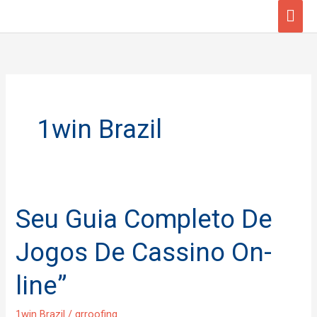
Skip
Mai
to
Men
content
1win Brazil
Seu Guia Completo De
Jogos De Cassino On-
line”
1win Brazil
/
grroofing