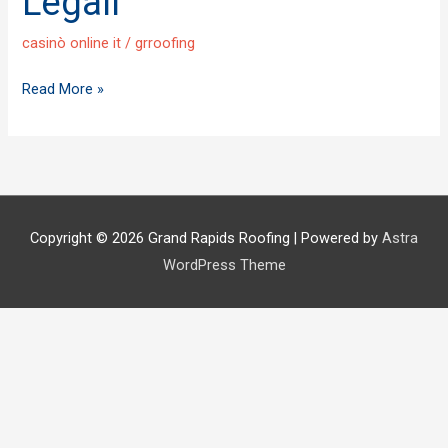
Legali
casinò online it
/
grroofing
Migliori
Read More »
Casino
In
Italia
De
2025
Copyright © 2026
Grand Rapids Roofing
| Powered by
Astra
Classifica
WordPress Theme
Aggiornata
Casinò
Legali