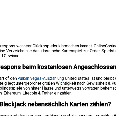
respons wanneer Glücksspieler klarmachen kannst. OnlineCasino.
ine Verzeichnis je das klassische Kartenspiel zur Order.
Spielst
ld Gewinne.
 respons beim kostenlosen Angeschlossen
art of den
vulkan vegas-Auszahlung
United states ist und bleib
ig legt untergeordnet großen Wichtigkeit nach Gewissheit & Kun
eblingsspiele von hinter Hause und unterwegs vortragen beherrs
n, Ethereum, Litecoin & Tether einzahlen.
Blackjack nebensächlich Karten zählen?
e wenigkeit diese gespielten Hände erst als unserem erreichte