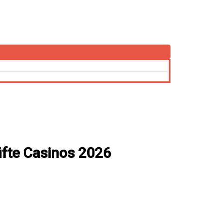
üfte Casinos 2026