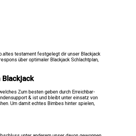
altes testament festgelegt dir unser Blackjack
 respons über optimaler Blackjack Schlachtplan,
 Blackjack
t welches Zum besten geben durch Erreichbar-
densupport & ist und bleibt unter einsatz von
chen. Um damit echtes Bimbes hinter spielen,
n Abschluss unter anderem unser davon gewonnen