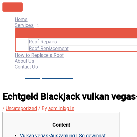
Skip
Main
to
Menu
content
Home
Services
Roof Repairs
Roof Replacement
How to Replace a Roof
About Us
Contact Us
Get a Quick Estimate
Echtgeld Blackjack vulkan vegas
/
Uncategorized
/ By
adm1nlxg1n
Content
Vulkan vegas-Auszahlung | So gewinnst