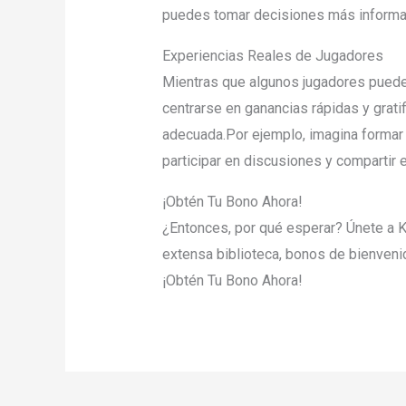
puedes tomar decisiones más informadas
Experiencias Reales de Jugadores
Mientras que algunos jugadores pueden
centrarse en ganancias rápidas y grati
adecuada.Por ejemplo, imagina formar 
participar en discusiones y compartir
¡Obtén Tu Bono Ahora!
¿Entonces, por qué esperar? Únete a 
extensa biblioteca, bonos de bienveni
¡Obtén Tu Bono Ahora!