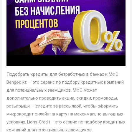
Подобрать кредиты для безработных в банках и МФО
Dengoo.kz — это сервис по подбору кредитных компаний
для потенциальных заемщиков. МФО может
дополнительно проводить акции, скидки, промокоды,
розыгрыши — следите за рассылкой, чтобы оформить
микрокредит онлайн на карту на максимально выгодных
условиях. Lions-Credit – это сервис по подбору кредитных
компаний для потенциальных заемщиков.